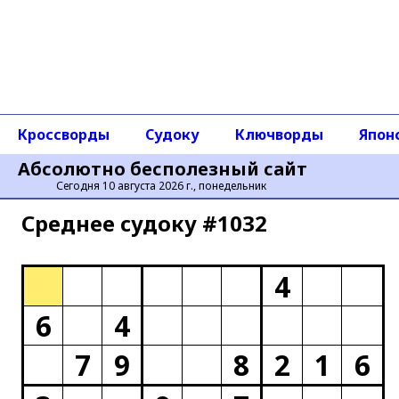
Кроссворды
Судоку
Ключворды
Япон
Абсолютно бесполезный сайт
Сегодня 10 августа 2026 г., понедельник
Среднее cудоку #1032
4
6
4
7
9
8
2
1
6