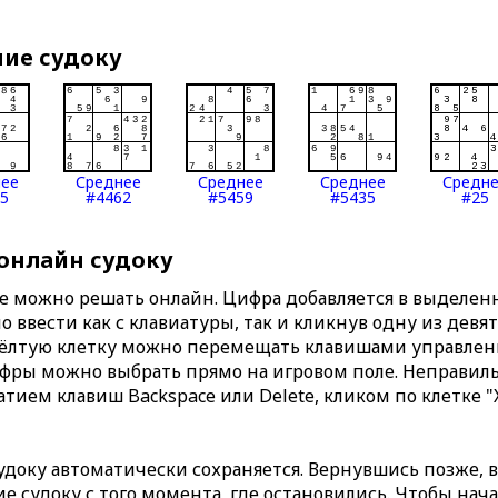
ние судоку
нее
Среднее
Среднее
Среднее
Средн
5
#4462
#5459
#5435
#25
 онлайн судоку
те можно решать онлайн. Цифра добавляется в выделе
 ввести как с клавиатуры, так и кликнув одну из девя
Жёлтую клетку можно перемещать клавишами управлени
ифры можно выбрать прямо на игровом поле. Неправи
тием клавиш Backspace или Delete, кликом по клетке "
доку автоматически сохраняется. Вернувшись позже, 
 судоку с того момента, где остановились. Чтобы нача