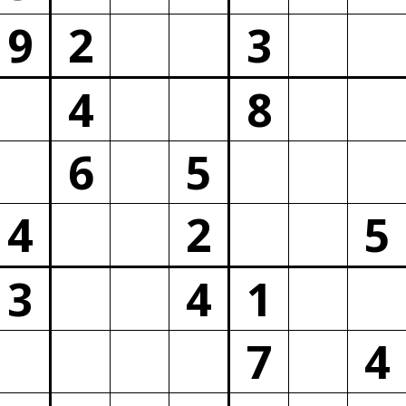
9
2
3
4
8
6
5
4
2
5
3
4
1
7
4