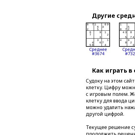
Другие сред
Среднее
Сред
#3674
#732
Как играть в
Судоку на этом сай
клетку. Цифру можно
с игровым полем. 
клетку для ввода ц
можно удалить нажа
другой цифрой.
Текущее решение су
продолжить решение