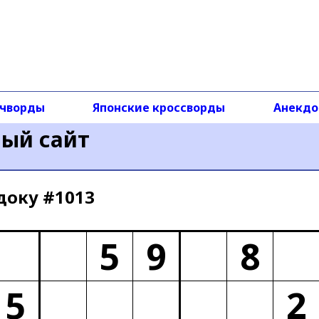
чворды
Японские кроссворды
Анекд
ный сайт
доку #1013
5
9
8
5
2