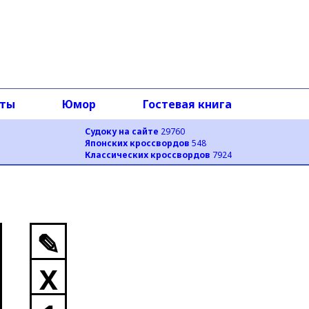
оты
Юмор
Гостевая книга
Судоку на сайте
29760
Японских кроссвордов
548
Классических кроссвордов
7924
✎
X