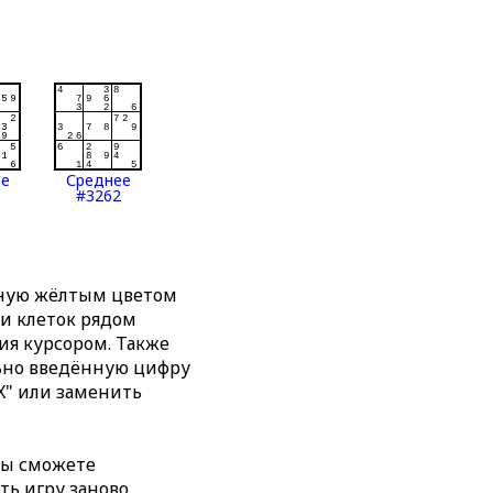
ее
Среднее
#3262
нную жёлтым цветом
ти клеток рядом
я курсором. Также
льно введённую цифру
X" или заменить
вы сможете
ть игру заново,