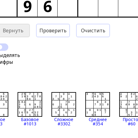
9
6
Вернуть
Проверить
Очистить
ыделять
ифры
тое
Базовое
Сложное
Среднее
Прост
3
#1013
#3302
#354
#60