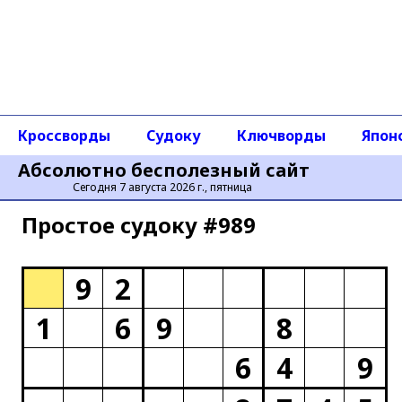
Кроссворды
Судоку
Ключворды
Япон
Абсолютно бесполезный сайт
Сегодня 7 августа 2026 г., пятница
Простое cудоку #989
9
2
1
6
9
8
6
4
9