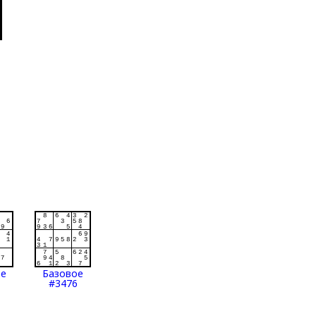
ое
Базовое
#3476