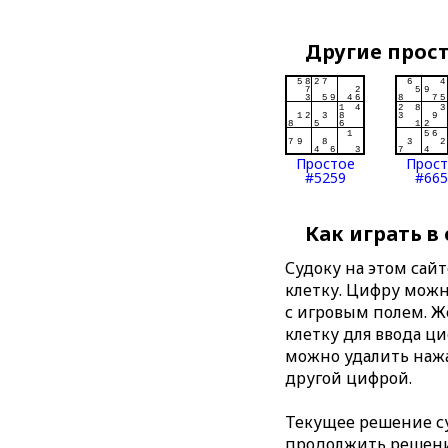
Другие прос
Простое
Прос
#5259
#665
Как играть в
Судоку на этом сай
клетку. Цифру можно
с игровым полем. 
клетку для ввода ц
можно удалить нажа
другой цифрой.
Текущее решение су
продолжить решение