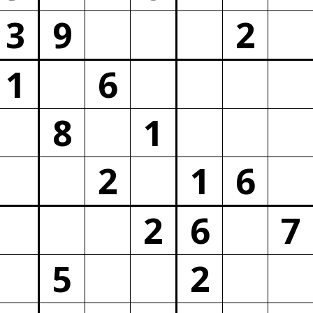
3
9
2
1
6
8
1
2
1
6
2
6
7
5
2