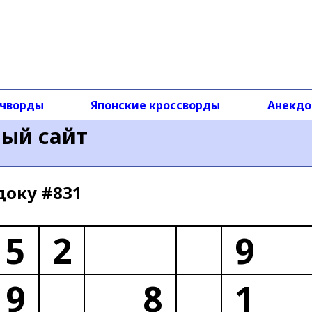
чворды
Японские кроссворды
Анекд
ный сайт
доку #831
5
2
9
9
8
1