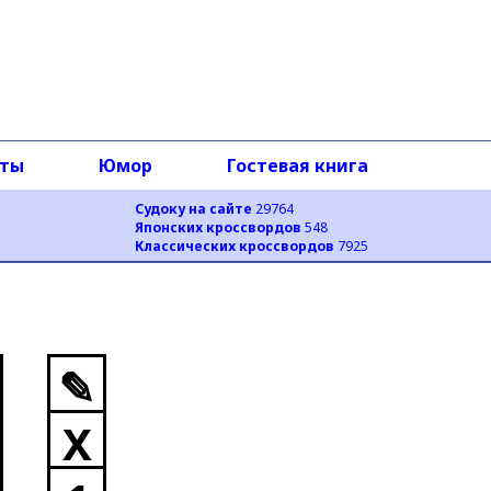
оты
Юмор
Гостевая книга
Судоку на сайте
29764
Японских кроссвордов
548
Классических кроссвордов
7925
✎
X