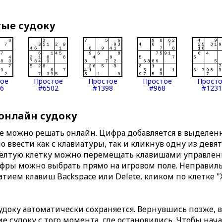
тые судоку
тое
Простое
Простое
Простое
Прост
6
#6502
#1398
#968
#1231
 онлайн судоку
те можно решать онлайн. Цифра добавляется в выделе
 ввести как с клавиатуры, так и кликнув одну из девя
Жёлтую клетку можно перемещать клавишами управлени
ифры можно выбрать прямо на игровом поле. Неправи
тием клавиш Backspace или Delete, кликом по клетке "
доку автоматически сохраняется. Вернувшись позже, 
 судоку с того момента, где остановились. Чтобы нача