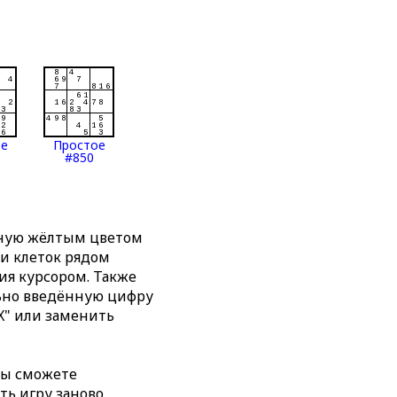
ое
Простое
#850
нную жёлтым цветом
ти клеток рядом
я курсором. Также
льно введённую цифру
X" или заменить
вы сможете
ть игру заново,