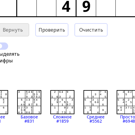
4
9
Вернуть
Проверить
Очистить
ыделять
ифры
нее
Базовое
Сложное
Среднее
Прост
1
#831
#1859
#5562
#6948