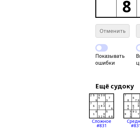
8
Отменить
Показывать
В
ошибки
ц
Ещё судоку
Сложное
Сред
#831
#83