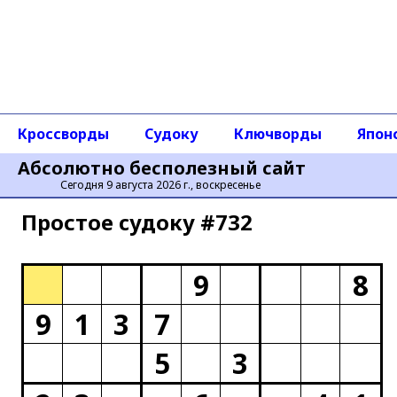
Кроссворды
Судоку
Ключворды
Япон
Абсолютно бесполезный сайт
Сегодня 9 августа 2026 г., воскресенье
Простое cудоку #732
9
8
9
1
3
7
5
3