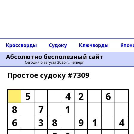
Кроссворды
Судоку
Ключворды
Япон
Абсолютно бесполезный сайт
Сегодня 6 августа 2026 г., четверг
Простое cудоку #7309
5
4
2
6
8
7
1
6
3
8
9
1
4