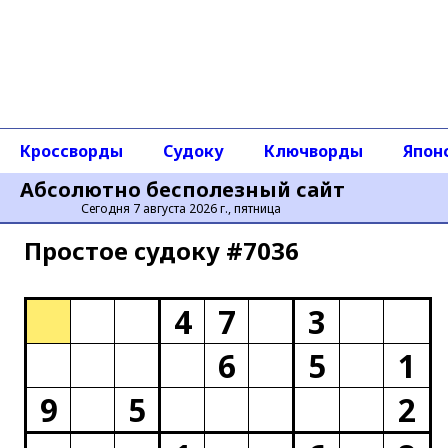
Кроссворды
Судоку
Ключворды
Япон
Абсолютно бесполезный сайт
Сегодня 7 августа 2026 г., пятница
Простое cудоку #7036
4
7
3
6
5
1
9
5
2