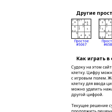
Другие прос
Простое
Прос
#5067
#658
Как играть в
Судоку на этом сай
клетку. Цифру можно
с игровым полем. 
клетку для ввода ц
можно удалить нажа
другой цифрой.
Текущее решение су
продолжить решение