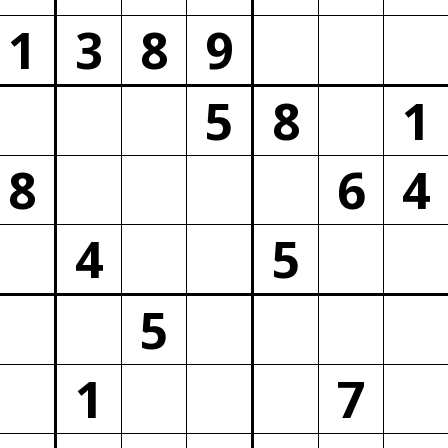
1
3
8
9
5
8
1
8
6
4
4
5
5
1
7