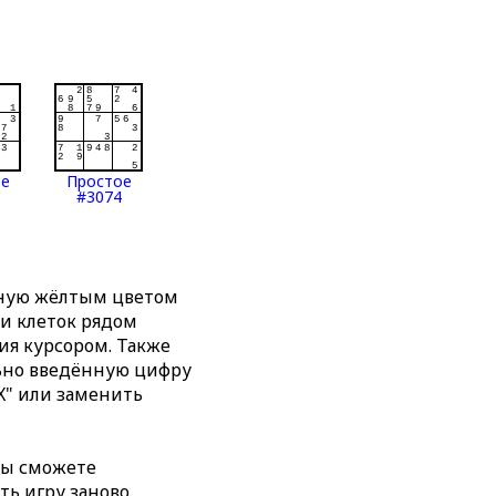
ое
Простое
#3074
нную жёлтым цветом
ти клеток рядом
я курсором. Также
льно введённую цифру
X" или заменить
вы сможете
ть игру заново,