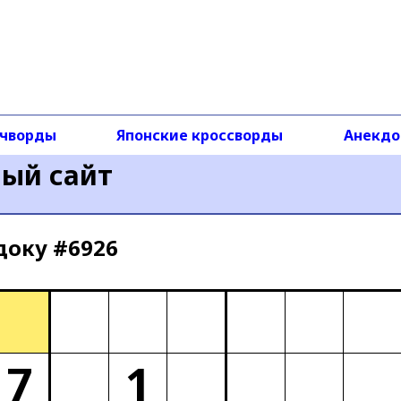
чворды
Японские кроссворды
Анекд
ный сайт
доку #6926
7
1