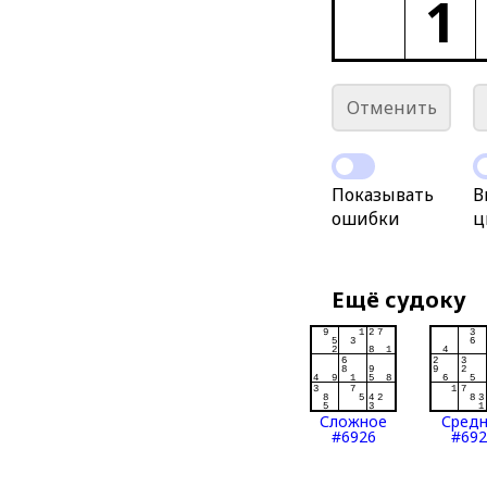
1
Отменить
Показывать
В
ошибки
ц
Ещё судоку
Сложное
Сред
#6926
#692