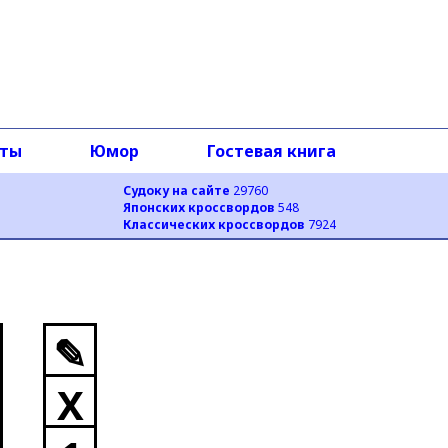
оты
Юмор
Гостевая книга
Судоку на сайте
29760
Японских кроссвордов
548
Классических кроссвордов
7924
✎
X