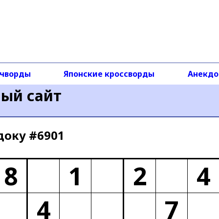
чворды
Японские кроссворды
Анекд
ный сайт
доку #6901
8
1
2
4
4
7