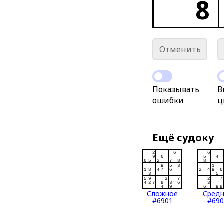
8
Отменить
Показывать
В
ошибки
ц
Ещё судоку
Сложное
Сред
#6901
#690