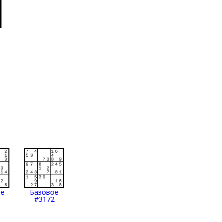
ое
Базовое
#3172