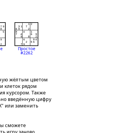
ое
Простое
#2262
нную жёлтым цветом
ти клеток рядом
я курсором. Также
льно введённую цифру
X" или заменить
вы сможете
ть игру заново,