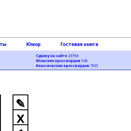
оты
Юмор
Гостевая книга
Судоку на сайте
29764
Японских кроссвордов
548
Классических кроссвордов
7925
✎
X