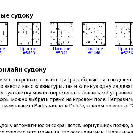
тые судоку
тое
Простое
Простое
Простое
Прост
7
#5633
#5341
#1448
#5266
 онлайн судоку
те можно решать онлайн. Цифра добавляется в выделе
 ввести как с клавиатуры, так и кликнув одну из девя
Жёлтую клетку можно перемещать клавишами управлени
ифры можно выбрать прямо на игровом поле. Неправи
тием клавиш Backspace или Delete, кликом по клетке "
доку автоматически сохраняется. Вернувшись позже, 
 судоку с того момента, где остановились. Чтобы нача