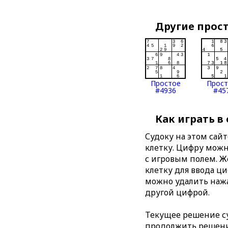
Другие прос
Простое
Прос
#4936
#45
Как играть в
Судоку на этом сай
клетку. Цифру можно
с игровым полем. 
клетку для ввода ц
можно удалить нажа
другой цифрой.
Текущее решение су
продолжить решение