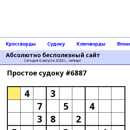
Кроссворды
Судоку
Ключворды
Япон
Абсолютно бесполезный сайт
Сегодня 6 августа 2026 г., четверг
Простое cудоку #6887
4
3
7
5
4
3
8
2