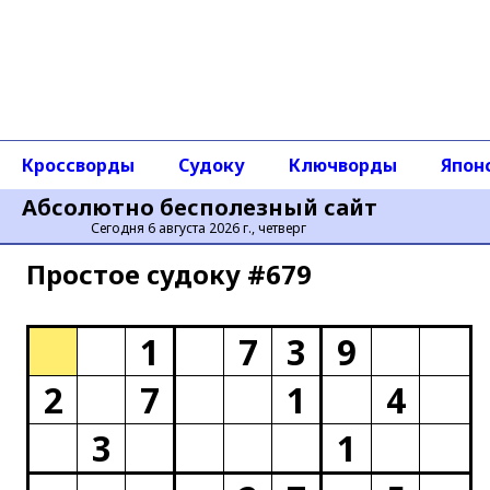
Кроссворды
Судоку
Ключворды
Япон
Абсолютно бесполезный сайт
Сегодня 6 августа 2026 г., четверг
Простое cудоку #679
1
7
3
9
2
7
1
4
3
1