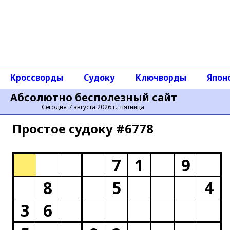
Кроссворды
Судоку
Ключворды
Япон
Абсолютно бесполезный сайт
Сегодня 7 августа 2026 г., пятница
Простое cудоку #6778
7
1
9
8
5
4
3
6