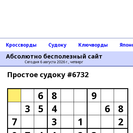
Кроссворды
Судоку
Ключворды
Япон
Абсолютно бесполезный сайт
Сегодня 6 августа 2026 г., четверг
Простое cудоку #6732
6
8
9
3
5
4
6
8
7
3
1
2