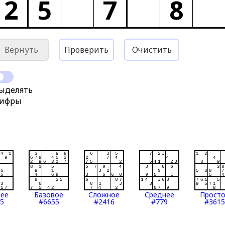
2
5
7
8
Вернуть
Проверить
Очистить
ыделять
ифры
нее
Базовое
Сложное
Среднее
Прост
5
#6655
#2416
#779
#3615