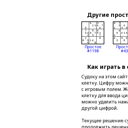
Другие прос
Простое
Прос
#1198
#43
Как играть в
Судоку на этом сай
клетку. Цифру можно
с игровым полем. 
клетку для ввода ц
можно удалить нажа
другой цифрой.
Текущее решение су
продолжить решение