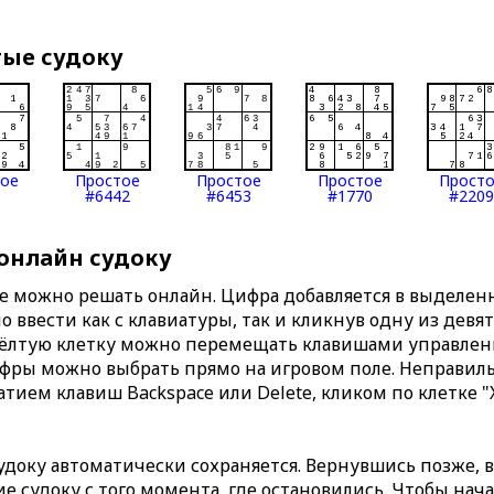
тые судоку
тое
Простое
Простое
Простое
Прост
#6442
#6453
#1770
#2209
 онлайн судоку
те можно решать онлайн. Цифра добавляется в выделе
 ввести как с клавиатуры, так и кликнув одну из девя
Жёлтую клетку можно перемещать клавишами управлени
ифры можно выбрать прямо на игровом поле. Неправи
тием клавиш Backspace или Delete, кликом по клетке "
доку автоматически сохраняется. Вернувшись позже, 
 судоку с того момента, где остановились. Чтобы нача