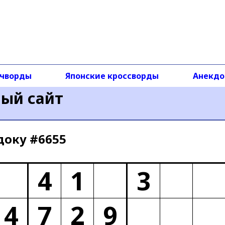
чворды
Японские кроссворды
Анекд
ный сайт
доку #6655
4
1
3
4
7
2
9