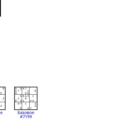
ое
Базовое
#7199