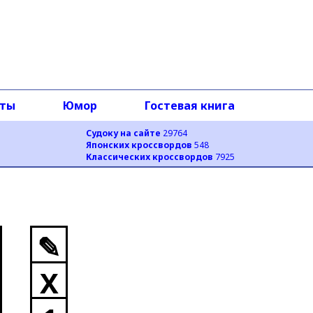
оты
Юмор
Гостевая книга
Судоку на сайте
29764
Японских кроссвордов
548
Классических кроссвордов
7925
✎
X