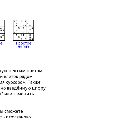
ое
Простое
#1949
нную жёлтым цветом
ти клеток рядом
я курсором. Также
льно введённую цифру
X" или заменить
вы сможете
ть игру заново,