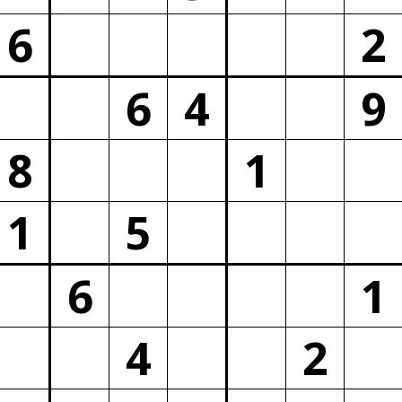
6
2
6
4
9
8
1
1
5
6
1
4
2