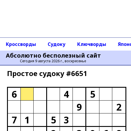
Кроссворды
Судоку
Ключворды
Япон
Абсолютно бесполезный сайт
Сегодня 9 августа 2026 г., воскресенье
Простое cудоку #6651
6
4
5
9
2
7
1
5
3