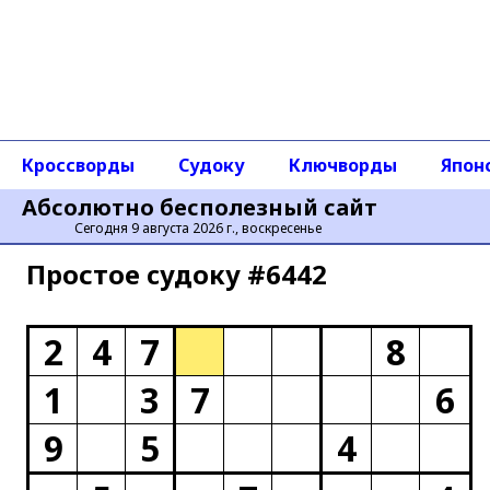
Кроссворды
Судоку
Ключворды
Япон
Абсолютно бесполезный сайт
Сегодня 9 августа 2026 г., воскресенье
Простое cудоку #6442
2
4
7
8
1
3
7
6
9
5
4