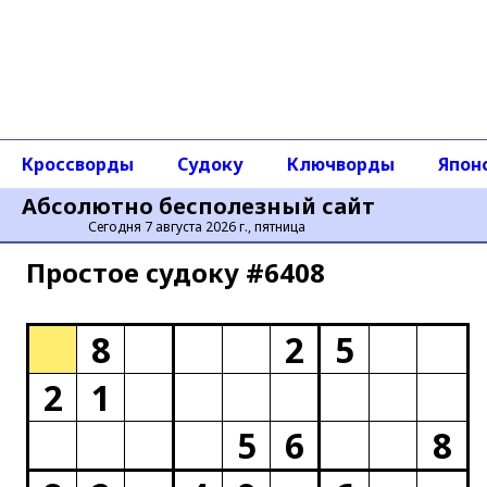
Кроссворды
Судоку
Ключворды
Япон
Абсолютно бесполезный сайт
Сегодня 7 августа 2026 г., пятница
Простое cудоку #6408
8
2
5
2
1
5
6
8