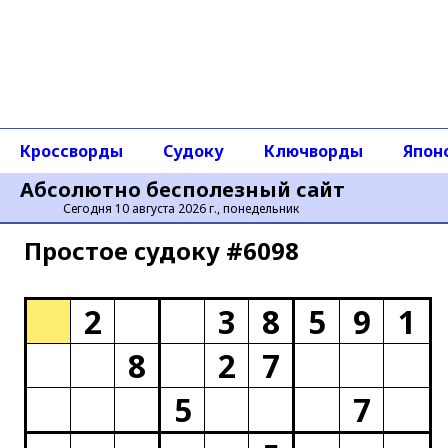
Кроссворды
Судоку
Ключворды
Япон
Абсолютно бесполезный сайт
Сегодня 10 августа 2026 г., понедельник
Простое cудоку #6098
2
3
8
5
9
1
8
2
7
5
7