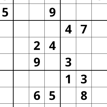
5
9
4
7
2
4
9
3
1
3
6
5
8