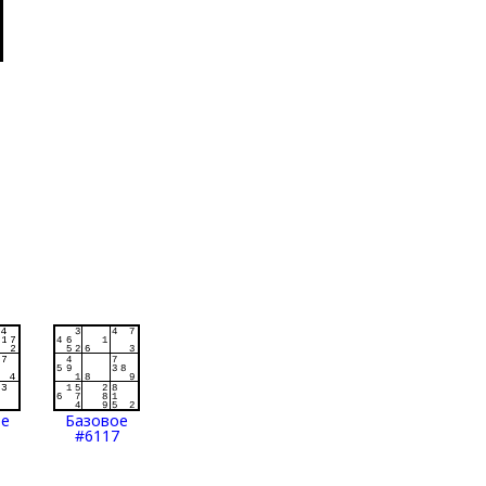
ое
Базовое
#6117