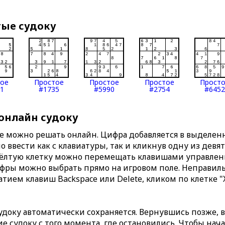
тые судоку
тое
Простое
Простое
Простое
Прост
1
#1735
#5990
#2754
#6452
 онлайн судоку
те можно решать онлайн. Цифра добавляется в выделе
 ввести как с клавиатуры, так и кликнув одну из девя
Жёлтую клетку можно перемещать клавишами управлени
ифры можно выбрать прямо на игровом поле. Неправи
тием клавиш Backspace или Delete, кликом по клетке "
доку автоматически сохраняется. Вернувшись позже, 
 судоку с того момента, где остановились. Чтобы нача