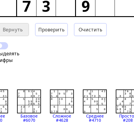
7
3
9
Вернуть
Проверить
Очистить
ыделять
ифры
нее
Базовое
Сложное
Среднее
Прост
0
#6070
#4628
#4710
#208