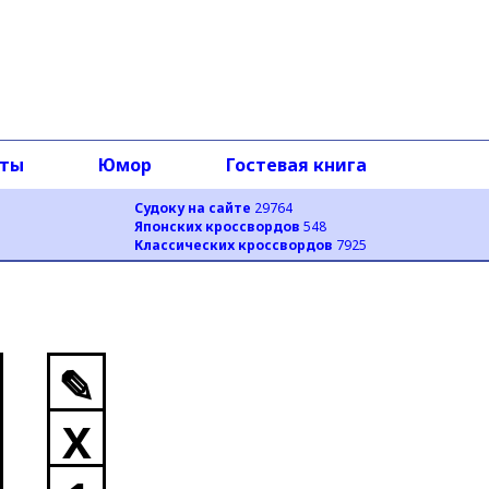
оты
Юмор
Гостевая книга
Судоку на сайте
29764
Японских кроссвордов
548
Классических кроссвордов
7925
✎
X