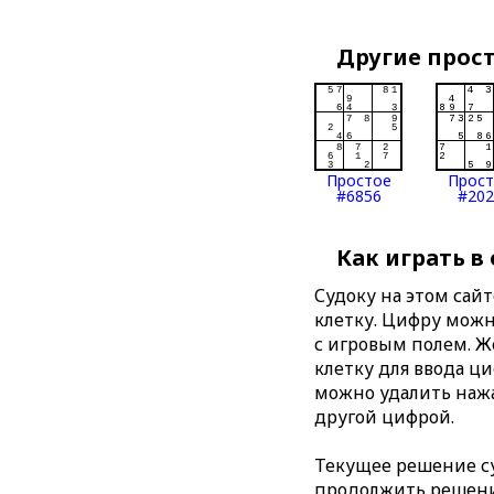
Другие прос
Простое
Прос
#6856
#202
Как играть в
Судоку на этом сай
клетку. Цифру можно
с игровым полем. 
клетку для ввода ц
можно удалить нажа
другой цифрой.
Текущее решение су
продолжить решение