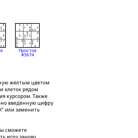
ое
Простое
#5674
нную жёлтым цветом
ти клеток рядом
я курсором. Также
льно введённую цифру
X" или заменить
вы сможете
ть игру заново,