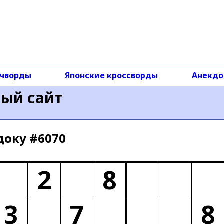
чворды
Японские кроссворды
Анекд
ный сайт
доку #6070
2
8
3
7
8