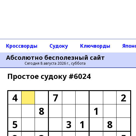
Кроссворды
Судоку
Ключворды
Япон
Абсолютно бесполезный сайт
Сегодня 8 августа 2026 г., суббота
Простое cудоку #6024
4
7
2
8
1
5
3
1
8