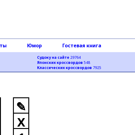
оты
Юмор
Гостевая книга
Судоку на сайте
29764
Японских кроссвордов
548
Классических кроссвордов
7925
✎
X