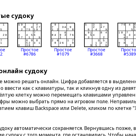
тые судоку
тое
Простое
Простое
Простое
Прост
2
#6786
#1079
#3668
#5389
 онлайн судоку
те можно решать онлайн. Цифра добавляется в выделе
 ввести как с клавиатуры, так и кликнув одну из девя
Жёлтую клетку можно перемещать клавишами управлени
ифры можно выбрать прямо на игровом поле. Неправи
тием клавиш Backspace или Delete, кликом по клетке "
доку автоматически сохраняется. Вернувшись позже, 
 судоку с того момента, где остановились. Чтобы нача