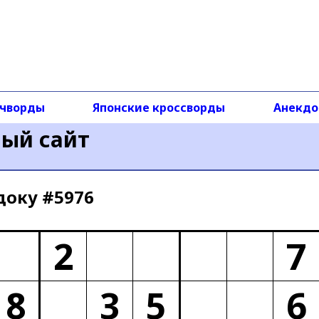
чворды
Японские кроссворды
Анекд
ный сайт
доку #5976
2
7
8
3
5
6