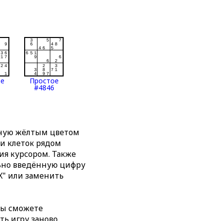
ое
Простое
#4846
нную жёлтым цветом
ти клеток рядом
я курсором. Также
льно введённую цифру
X" или заменить
вы сможете
ть игру заново,