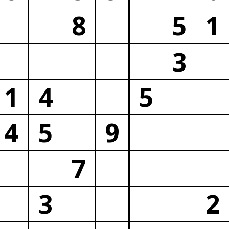
8
5
1
3
1
4
5
4
5
9
7
3
2