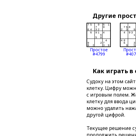
Другие прос
Простое
Прос
#4799
#407
Как играть в
Судоку на этом сай
клетку. Цифру можно
с игровым полем. 
клетку для ввода ц
можно удалить нажа
другой цифрой.
Текущее решение су
продолжить решение