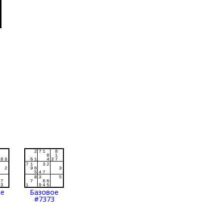
ое
Базовое
#7373