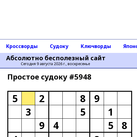
Кроссворды
Судоку
Ключворды
Япон
Абсолютно бесполезный сайт
Сегодня 9 августа 2026 г., воскресенье
Простое cудоку #5948
5
2
8
9
3
5
1
9
4
5
8