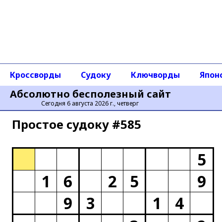
Кроссворды
Судоку
Ключворды
Япон
Абсолютно бесполезный сайт
Сегодня 6 августа 2026 г., четверг
Простое cудоку #585
5
1
6
2
5
9
9
3
1
4