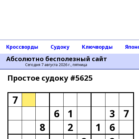
Кроссворды
Судоку
Ключворды
Япон
Абсолютно бесполезный сайт
Сегодня 7 августа 2026 г., пятница
Простое cудоку #5625
7
6
1
3
7
8
2
1
6