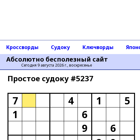
Кроссворды
Судоку
Ключворды
Япон
Абсолютно бесполезный сайт
Сегодня 9 августа 2026 г., воскресенье
Простое cудоку #5237
7
4
1
5
1
6
9
6