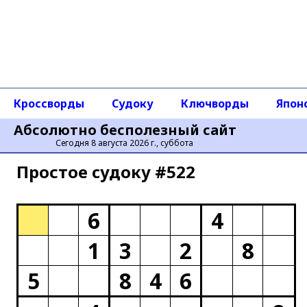
Кроссворды
Судоку
Ключворды
Япон
Абсолютно бесполезный сайт
Сегодня 8 августа 2026 г., суббота
Простое cудоку #522
6
4
1
3
2
8
5
8
4
6