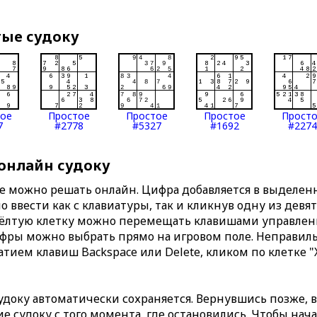
тые судоку
тое
Простое
Простое
Простое
Прост
7
#2778
#5327
#1692
#2274
 онлайн судоку
те можно решать онлайн. Цифра добавляется в выделе
 ввести как с клавиатуры, так и кликнув одну из девя
Жёлтую клетку можно перемещать клавишами управлени
ифры можно выбрать прямо на игровом поле. Неправи
тием клавиш Backspace или Delete, кликом по клетке "
доку автоматически сохраняется. Вернувшись позже, 
 судоку с того момента, где остановились. Чтобы нача