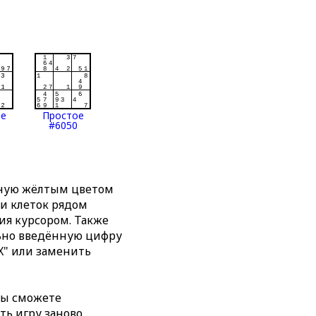
ое
Простое
#6050
нную жёлтым цветом
ти клеток рядом
я курсором. Также
льно введённую цифру
X" или заменить
вы сможете
ть игру заново,