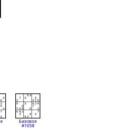
ое
Базовое
#1058