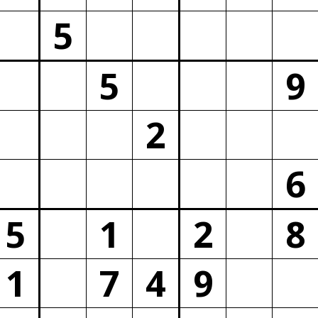
5
5
9
2
6
5
1
2
8
1
7
4
9