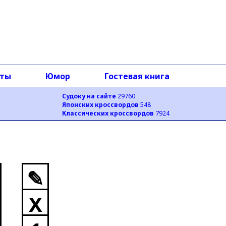
оты
Юмор
Гостевая книга
Судоку на сайте
29760
Японских кроссвордов
548
Классических кроссвордов
7924
✎
X