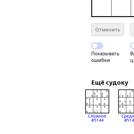
Отменить
Показывать
В
ошибки
ц
Ещё судоку
Сложное
Сред
#5144
#514