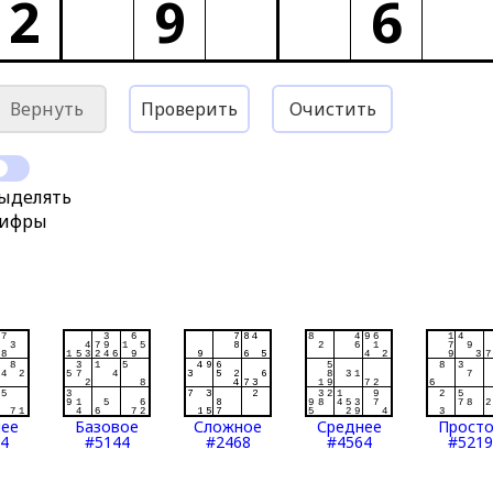
2
9
6
Вернуть
Проверить
Очистить
ыделять
ифры
нее
Базовое
Сложное
Среднее
Прост
4
#5144
#2468
#4564
#5219