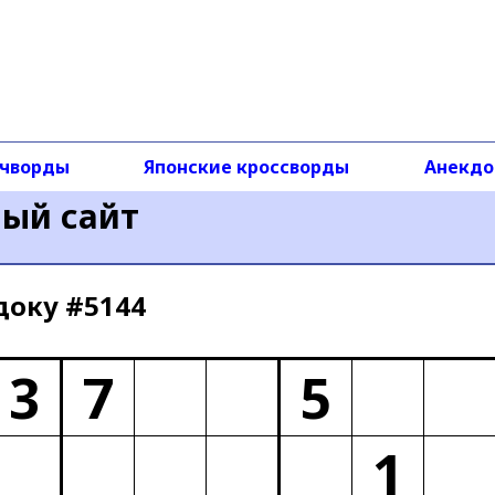
чворды
Японские кроссворды
Анекд
ный сайт
доку #5144
3
7
5
1