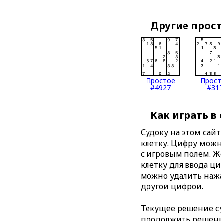
Другие прос
Простое
Прос
#4927
#31
Как играть в
Судоку на этом сай
клетку. Цифру можно
с игровым полем. 
клетку для ввода ц
можно удалить нажа
другой цифрой.
Текущее решение су
продолжить решение