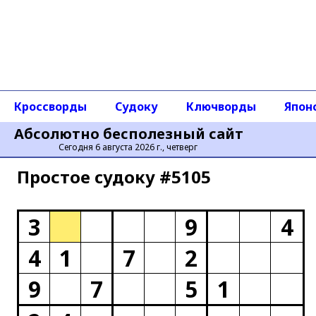
Кроссворды
Судоку
Ключворды
Япон
Абсолютно бесполезный сайт
Сегодня 6 августа 2026 г., четверг
Простое cудоку #5105
3
9
4
4
1
7
2
9
7
5
1