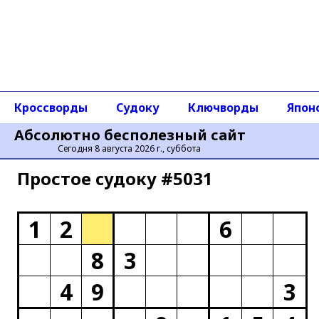
Кроссворды
Судоку
Ключворды
Япон
Абсолютно бесполезный сайт
Сегодня 8 августа 2026 г., суббота
Простое cудоку #5031
1
2
6
8
3
4
9
3