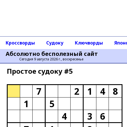
Кроссворды
Судоку
Ключворды
Япон
Абсолютно бесполезный сайт
Сегодня 9 августа 2026 г., воскресенье
Простое cудоку #5
7
2
1
4
8
1
5
4
3
6