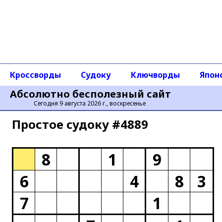
Кроссворды
Судоку
Ключворды
Япон
Абсолютно бесполезный сайт
Сегодня 9 августа 2026 г., воскресенье
Простое cудоку #4889
8
1
9
6
4
8
3
7
1