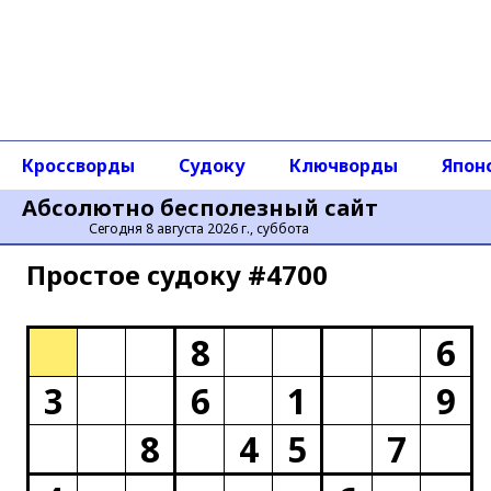
Кроссворды
Судоку
Ключворды
Япон
Абсолютно бесполезный сайт
Сегодня 8 августа 2026 г., суббота
Простое cудоку #4700
8
6
3
6
1
9
8
4
5
7