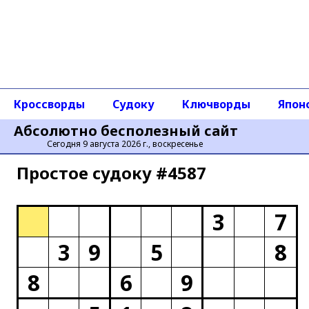
Кроссворды
Судоку
Ключворды
Япон
Абсолютно бесполезный сайт
Сегодня 9 августа 2026 г., воскресенье
Простое cудоку #4587
3
7
3
9
5
8
8
6
9