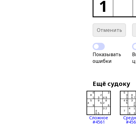
1
Отменить
Показывать
В
ошибки
ц
Ещё судоку
Сложное
Сред
#4561
#456