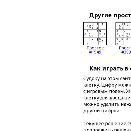
Другие прос
Простое
Прос
#1945
#399
Как играть в
Судоку на этом сай
клетку. Цифру можно
с игровым полем. 
клетку для ввода ц
можно удалить нажа
другой цифрой.
Текущее решение су
продолжить решение