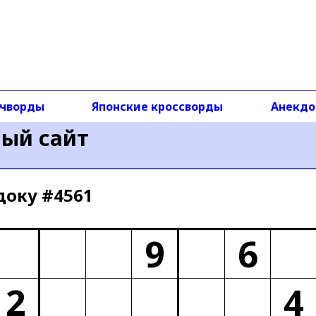
чворды
Японские кроссворды
Анекд
ный сайт
доку #4561
9
6
2
4