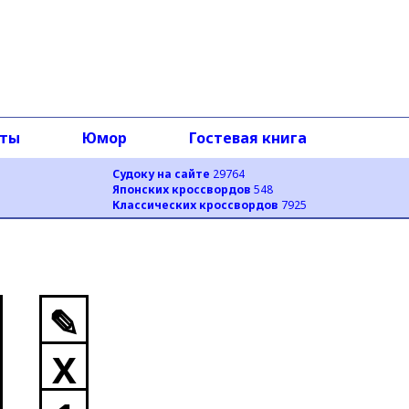
оты
Юмор
Гостевая книга
Судоку на сайте
29764
Японских кроссвордов
548
Классических кроссвордов
7925
✎
X