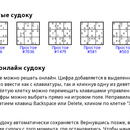
тые судоку
тое
Простое
Простое
Простое
Прост
6
#7036
#1479
#581
#503
 онлайн судоку
те можно решать онлайн. Цифра добавляется в выделе
 ввести как с клавиатуры, так и кликнув одну из девя
Жёлтую клетку можно перемещать клавишами управлени
ифры можно выбрать прямо на игровом поле. Неправи
тием клавиш Backspace или Delete, кликом по клетке "
доку автоматически сохраняется. Вернувшись позже, 
 судоку с того момента, где остановились. Чтобы нача