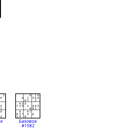
ое
Базовое
#1582