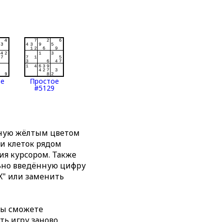
ое
Простое
#5129
нную жёлтым цветом
ти клеток рядом
я курсором. Также
льно введённую цифру
X" или заменить
вы сможете
ть игру заново,