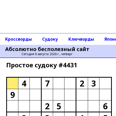
Кроссворды
Судоку
Ключворды
Япон
Абсолютно бесполезный сайт
Сегодня 6 августа 2026 г., четверг
Простое cудоку #4431
4
7
2
3
9
2
5
6