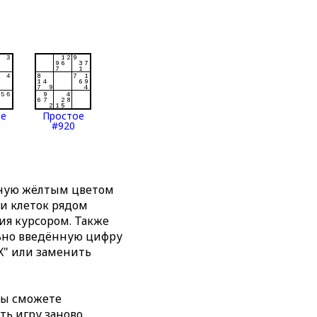
ое
Простое
#920
нную жёлтым цветом
ти клеток рядом
я курсором. Также
льно введённую цифру
X" или заменить
вы сможете
ть игру заново,