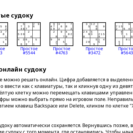
тые судоку
тое
Простое
Простое
Простое
Прост
3
#5544
#4763
#3472
#5643
 онлайн судоку
те можно решать онлайн. Цифра добавляется в выделе
 ввести как с клавиатуры, так и кликнув одну из девя
Жёлтую клетку можно перемещать клавишами управлени
ифры можно выбрать прямо на игровом поле. Неправи
тием клавиш Backspace или Delete, кликом по клетке "
доку автоматически сохраняется. Вернувшись позже, 
 судоку с того момента, где остановились. Чтобы нача