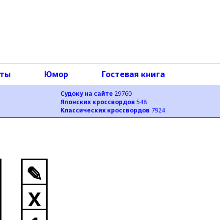
оты
Юмор
Гостевая книга
Судоку на сайте
29760
Японских кроссвордов
548
Классических кроссвордов
7924
✎
X