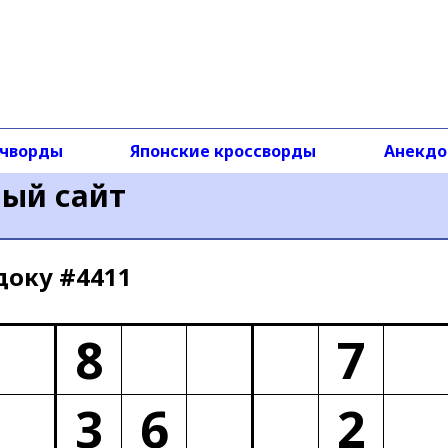
чворды
Японские кроссворды
Анекд
ный сайт
доку #4411
8
7
3
6
2