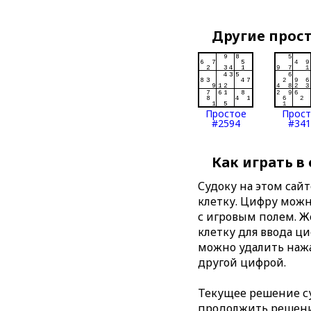
Другие прос
Простое
Прос
#2594
#341
Как играть в
Судоку на этом сай
клетку. Цифру можно
с игровым полем. 
клетку для ввода ц
можно удалить нажа
другой цифрой.
Текущее решение су
продолжить решение