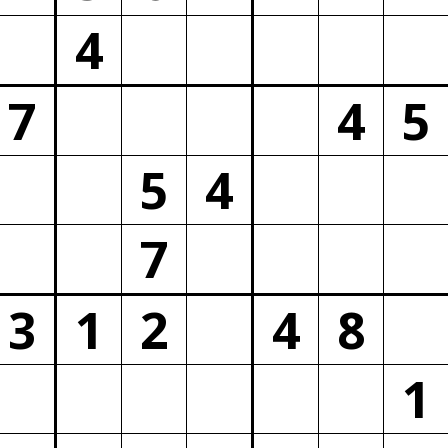
4
7
4
5
5
4
7
3
1
2
4
8
1