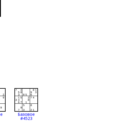
ое
Базовое
#4523