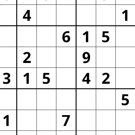
4
1
6
1
5
2
9
3
1
5
4
2
5
1
7