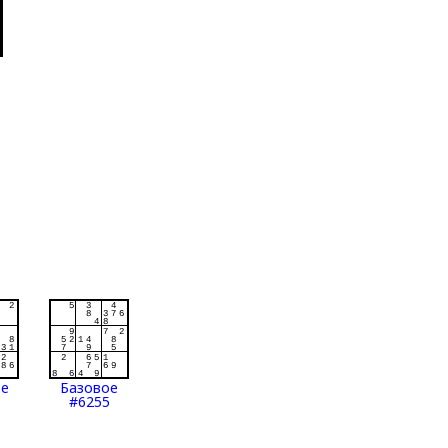
ое
Базовое
#6255