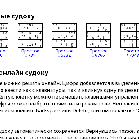
тые судоку
тое
Простое
Простое
Простое
Прост
0
#731
#5332
#6766
#7048
 онлайн судоку
те можно решать онлайн. Цифра добавляется в выделе
 ввести как с клавиатуры, так и кликнув одну из девя
Жёлтую клетку можно перемещать клавишами управлени
ифры можно выбрать прямо на игровом поле. Неправи
тием клавиш Backspace или Delete, кликом по клетке "
доку автоматически сохраняется. Вернувшись позже, 
 судоку с того момента, где остановились. Чтобы нача