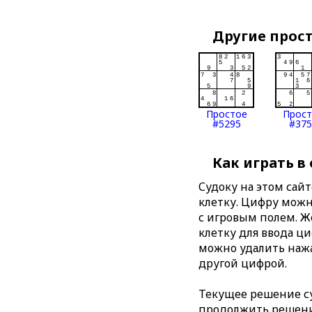
Другие прос
Простое
Прос
#5295
#375
Как играть в
Судоку на этом сай
клетку. Цифру можно
с игровым полем. 
клетку для ввода ц
можно удалить нажа
другой цифрой.
Текущее решение су
продолжить решение