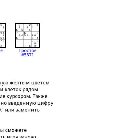
ое
Простое
#5571
нную жёлтым цветом
ти клеток рядом
я курсором. Также
льно введённую цифру
X" или заменить
вы сможете
ть игру заново,