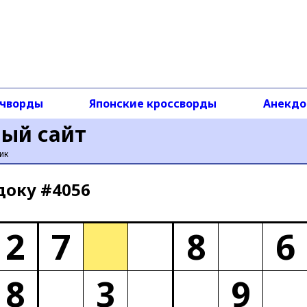
чворды
Японские кроссворды
Анекд
ный сайт
ик
доку #4056
2
7
8
6
8
3
9