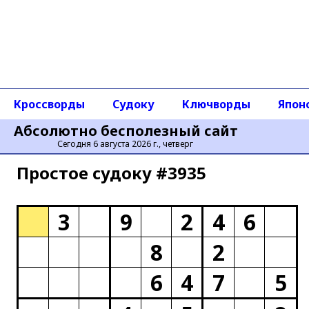
Кроссворды
Судоку
Ключворды
Япон
Абсолютно бесполезный сайт
Сегодня 6 августа 2026 г., четверг
Простое cудоку #3935
3
9
2
4
6
8
2
6
4
7
5