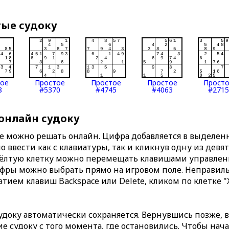
тые судоку
тое
Простое
Простое
Простое
Прост
8
#5370
#4745
#4063
#2715
 онлайн судоку
те можно решать онлайн. Цифра добавляется в выделе
 ввести как с клавиатуры, так и кликнув одну из девя
Жёлтую клетку можно перемещать клавишами управлени
ифры можно выбрать прямо на игровом поле. Неправи
тием клавиш Backspace или Delete, кликом по клетке "
доку автоматически сохраняется. Вернувшись позже, 
 судоку с того момента, где остановились. Чтобы нача