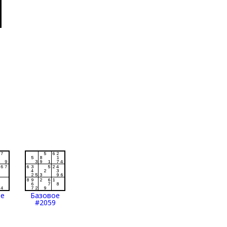
ое
Базовое
#2059