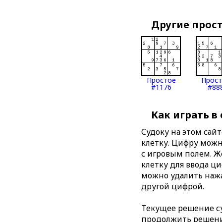
Другие прос
Простое
Прос
#1176
#88
Как играть в
Судоку на этом сай
клетку. Цифру можно
с игровым полем. 
клетку для ввода ц
можно удалить нажа
другой цифрой.
Текущее решение су
продолжить решение