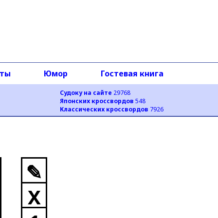
оты
Юмор
Гостевая книга
Судоку на сайте
29768
Японских кроссвордов
548
Классических кроссвордов
7926
✎
X