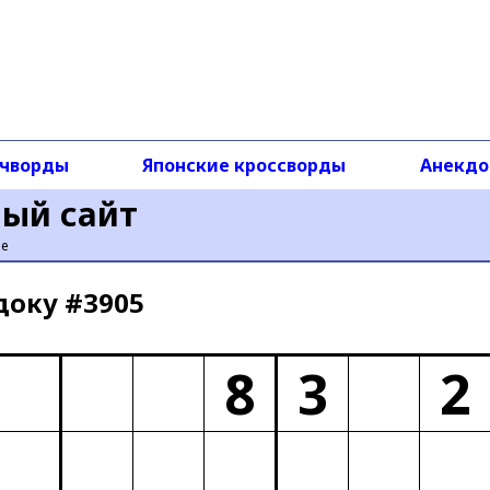
чворды
Японские кроссворды
Анекд
ный сайт
ье
доку #3905
8
3
2