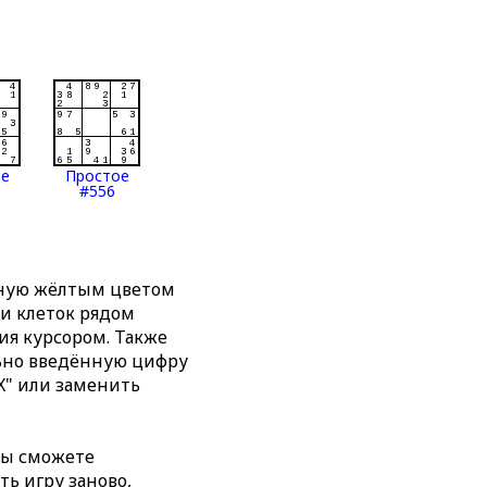
ое
Простое
#556
нную жёлтым цветом
ти клеток рядом
я курсором. Также
льно введённую цифру
X" или заменить
вы сможете
ть игру заново,