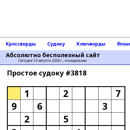
Кроссворды
Судоку
Ключворды
Япон
Абсолютно бесполезный сайт
Сегодня 10 августа 2026 г., понедельник
Простое cудоку #3818
1
2
7
9
6
3
2
5