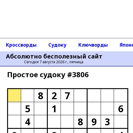
Кроссворды
Судоку
Ключворды
Япон
Абсолютно бесполезный сайт
Сегодня 7 августа 2026 г., пятница
Простое cудоку #3806
8
2
7
5
1
6
4
8
9
3