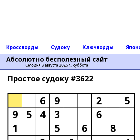
Кроссворды
Судоку
Ключворды
Япон
Абсолютно бесполезный сайт
Сегодня 8 августа 2026 г., суббота
Простое cудоку #3622
6
9
2
5
9
5
4
3
6
1
5
6
8