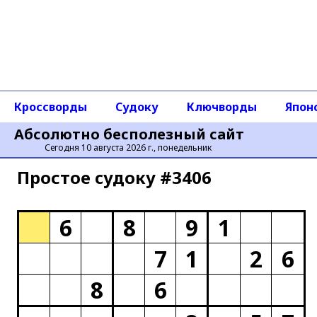
Кроссворды
Судоку
Ключворды
Япон
Абсолютно бесполезный сайт
Сегодня 10 августа 2026 г., понедельник
Простое cудоку #3406
6
8
9
1
7
1
2
6
8
6