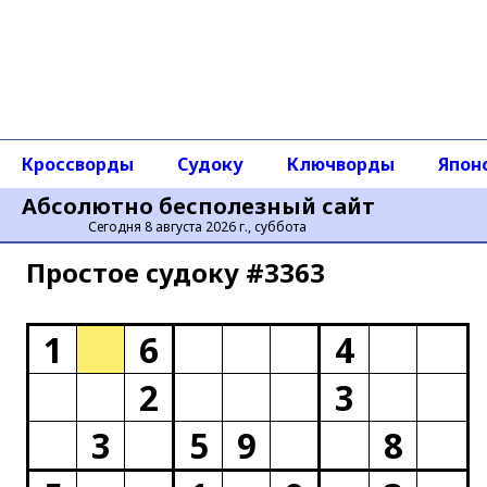
Кроссворды
Судоку
Ключворды
Япон
Абсолютно бесполезный сайт
Сегодня 8 августа 2026 г., суббота
Простое cудоку #3363
1
6
4
2
3
3
5
9
8