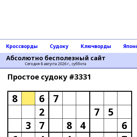
Кроссворды
Судоку
Ключворды
Япон
Абсолютно бесполезный сайт
Сегодня 8 августа 2026 г., суббота
Простое cудоку #3331
8
6
7
2
7
5
3
7
8
4
6