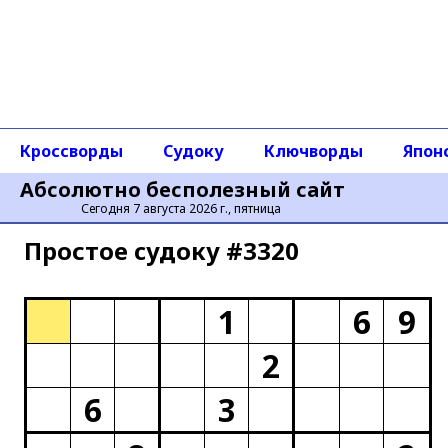
Кроссворды
Судоку
Ключворды
Япон
Абсолютно бесполезный сайт
Сегодня 7 августа 2026 г., пятница
Простое cудоку #3320
1
6
9
2
6
3