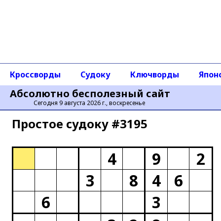
Кроссворды
Судоку
Ключворды
Япон
Абсолютно бесполезный сайт
Сегодня 9 августа 2026 г., воскресенье
Простое cудоку #3195
4
9
2
3
8
4
6
6
3