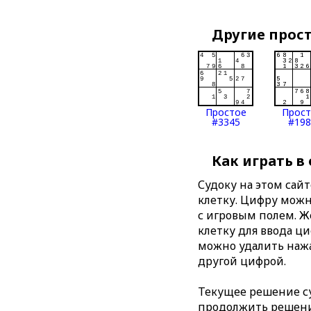
Другие прос
Простое
Прос
#3345
#198
Как играть в
Судоку на этом сай
клетку. Цифру можно
с игровым полем. 
клетку для ввода ц
можно удалить нажа
другой цифрой.
Текущее решение су
продолжить решение