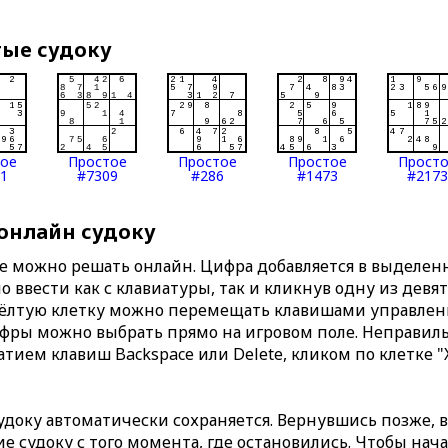
тые судоку
тое
Простое
Простое
Простое
Прост
1
#7309
#286
#1473
#2173
 онлайн судоку
те можно решать онлайн. Цифра добавляется в выделе
 ввести как с клавиатуры, так и кликнув одну из девя
Жёлтую клетку можно перемещать клавишами управлени
ифры можно выбрать прямо на игровом поле. Неправи
тием клавиш Backspace или Delete, кликом по клетке "
доку автоматически сохраняется. Вернувшись позже, 
 судоку с того момента, где остановились. Чтобы нача