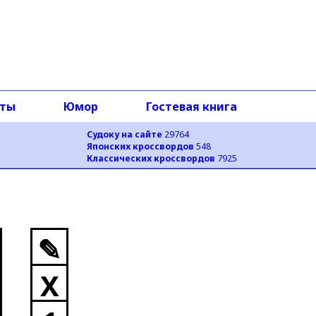
оты
Юмор
Гостевая книга
Судоку на сайте
29764
Японских кроссвордов
548
Классических кроссвордов
7925
✎
X