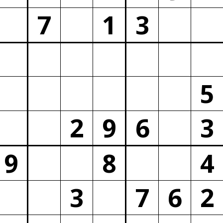
7
1
3
5
2
9
6
3
9
8
4
3
7
6
2