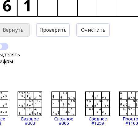
6
1
Вернуть
Проверить
Очистить
ыделять
ифры
нее
Базовое
Сложное
Среднее
Прост
3
#303
#366
#1259
#1100