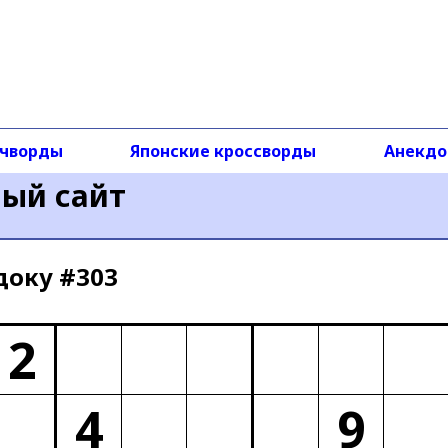
чворды
Японские кроссворды
Анекд
ный сайт
доку #303
2
4
9