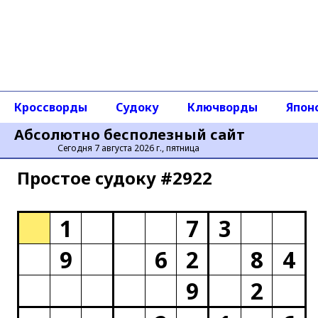
Кроссворды
Судоку
Ключворды
Япон
Абсолютно бесполезный сайт
Сегодня 7 августа 2026 г., пятница
Простое cудоку #2922
1
7
3
9
6
2
8
4
9
2