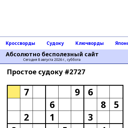
Кроссворды
Судоку
Ключворды
Япон
Абсолютно бесполезный сайт
Сегодня 8 августа 2026 г., суббота
Простое cудоку #2727
7
9
6
6
8
5
2
1
3